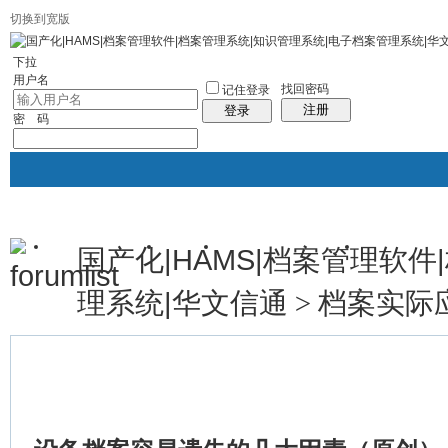
切换到宽版
社区服务
统计排行
帮助
下拉
用户名
找回密码
记住登录
注册
登录
密 码
国产化|HAMS|档案管理软
华文档案官网
论坛
档案管理系统专区
人事档案管
帖子
理系统|华文信通
档案实际
>