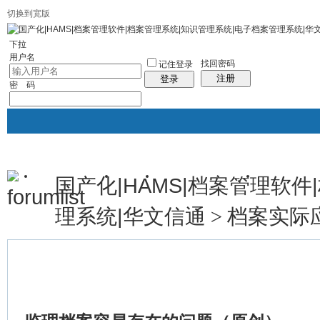
切换到宽版
社区服务
统计排行
帮助
下拉
用户名
找回密码
记住登录
注册
登录
密 码
国产化|HAMS|档案管理软
华文档案官网
论坛
档案管理系统专区
人事档案管
帖子
理系统|华文信通
档案实际
>